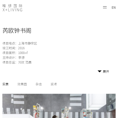
EN
芮欧钟书阁
项目地点：上海市静安区
竣工时间：2016
项目面积：1000㎡
主持设计：李想
项目总监：刘欢 范晨
展开
实景
效果图
杂志
奖项