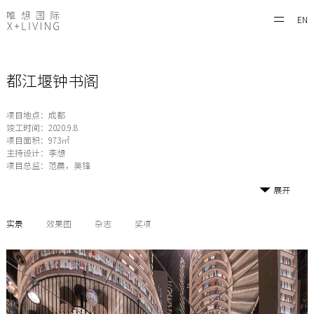
EN
都江堰钟书阁
项目地点：成都
竣工时间：2020.9.8
项目面积：973㎡
主持设计：李想
项目总监：范晨，吴锋
展开
实景
效果图
杂志
奖项