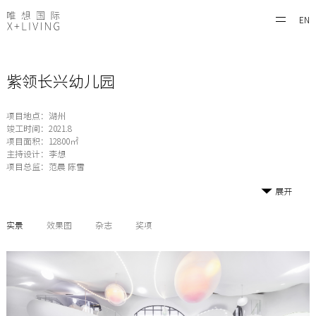
EN
紫领长兴幼儿园
项目地点：湖州
竣工时间：2021.8
项目面积：12800㎡
主持设计：李想
项目总监：范晨 陈雪
展开
实景
效果图
杂志
奖项