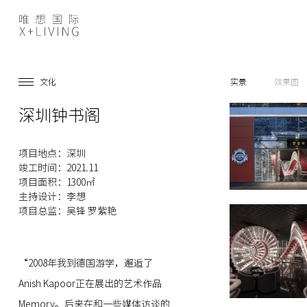
文化
实景
效果图
深圳钟书阁
项目地点：深圳
竣工时间：2021.11
项目面积：1300㎡
主持设计：李想
项目总监：吴锋 罗紫艳
“2008年我到德国游学，邂逅了
Anish Kapoor正在展出的艺术作品
Memory。后来在和一些媒体访谈的