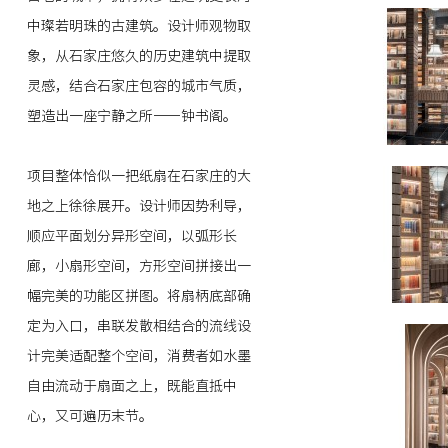
中璨若明珠的古建筑。设计师观物取
象，从石家庄悠久的历史建筑中提取
灵感，结合石家庄包容的城市气质，
塑造出一座宁静之所——钟书阁。
项目整体恰似一把纸扇在石家庄的大
地之上徐徐展开。设计师因势利导，
顺应平面划分异形空间，以弧形长
廊，小扇形空间，方形空间拼接出一
幅完美的功能区拼图。将扇柄底部确
定为入口，串联发散相结合的流线设
计完美适配整个空间，消费者如水墨
自由流动于扇面之上，既能直抵中
心，又可遍历末节。