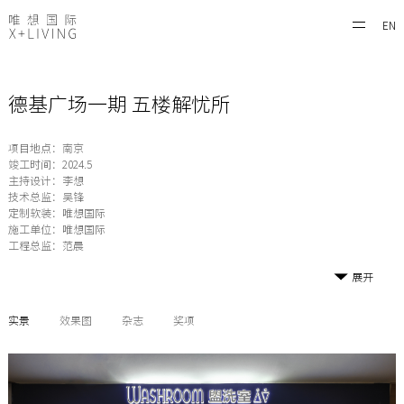
EN
德基广场一期 五楼解忧所
项目地点：南京
竣工时间：2024.5
主持设计：李想
技术总监：吴锋
定制软装：唯想国际
施工单位：唯想国际
工程总监：范晨
展开
实景
效果图
杂志
奖项