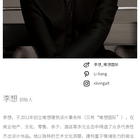
李想_唯想国际
Li Xiang
xlivingart
李想
创始人
李想，于2011年创立唯想建筑设计事务所（又称“唯想国际”），在
商业地产、文化、零售、亲子、酒店等多元业态中缔造了众多代表性
杰出设计作品。她以独特的艺术文化洞察，建构富于情绪张力的商业