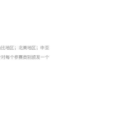
勒比地区；北美地区；中亚
针对每个参赛类别颁发一个
。
。早在2017年，杭州钟
s＆Stores类别的“室
18年，上海奈尔宝家庭娱乐中心也获
Special prize Int