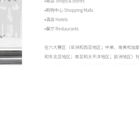
•商店 Shops＆Stores
•购物中心 Shopping Malls
•酒店 Hotels
•餐厅 Restaurants
在六大赛区（非洲和西亚地区；中美、南美和加
和东北亚地区；南亚和太平洋地区；欧洲地区）
凡尔赛大奖，一个室内特别奖和一个室外特别奖
这是唯想国际连续三年参加并获得法国凡尔赛建筑奖
书阁就同时获得中亚和东北亚赛区以及全球赛区Shop
内特别奖”（Special prize Interior)。20
得了中亚及东北亚赛区Restaurants类别的“室内特别奖”（
erior)。