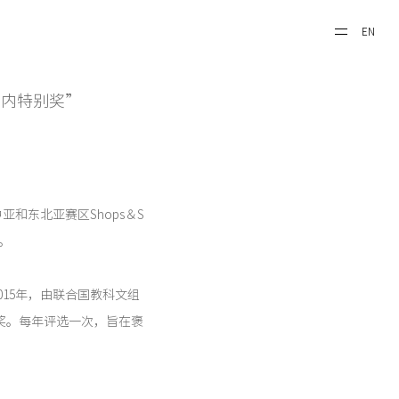
EN
室内特别奖”
亚和东北亚赛区Shops＆S
)。
立于2015年，由联合国教科文组
颁奖。每年评选一次，旨在褒