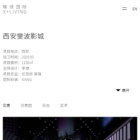
EN
西安斐波影城
项目地点：西安
竣工时间：2020.01
项目面积：1150㎡
主持设计：李想
项目总监：任丽娇 吴锋
定制软装：XIANG
展开
实景
效果图
杂志
奖项