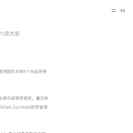
EN
rds六项大奖
，唯想国际共有6个作品获得
子游泳俱乐部荣获银奖，重庆钟
rk Zoo Hotel获荣誉提