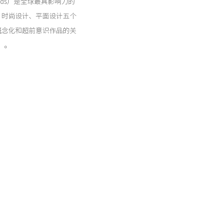
 Awards）是全球最具影响力的
、时尚设计、平面设计五个
概念化和超前意识作品的关
”。