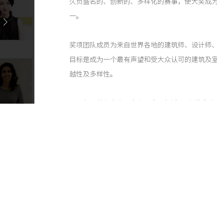
久负盛名的、创新的、多样化的赛事，使大奖成
一。
奖项团队成员为来自世界各地的建筑师、设计师
目标是成为一个最有声望和受大众认可的建筑及
越性及多样性。
2020年一共有来自40多个国家、超过350份的
的FOSTER+PARTNERS、日本的Matsuyama Archite
自挪威的Snorre Stinessen Architecture。