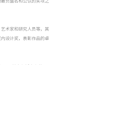
为最负盛名和公认的奖项之
、艺术家和研究人员等，其
室内设计奖，表彰作品的卓
参赛作品，其中包括来自英国
ct and Associates以及来