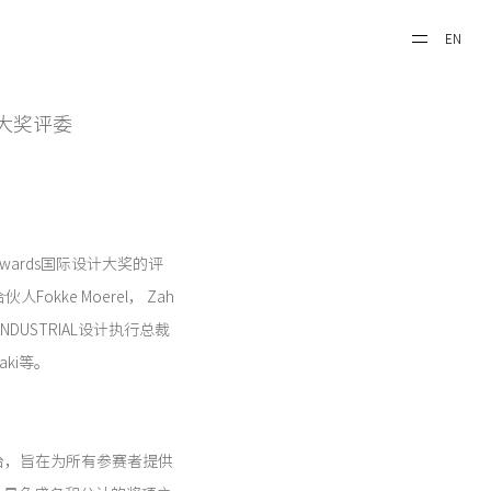
EN
ds大奖评委
 Awards国际设计大奖的评
kke Moerel， Zah
P INDUSTRIAL设计执行总裁
thaki等。
开放平台，旨在为所有参赛者提供