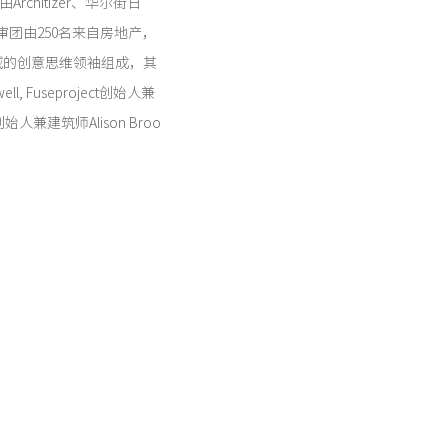
由Architizer、华尔街日
评审团由250名来自房地产，
域的创意思维领袖组成，其
ll, Fuseproject创始人兼
ts 创始人兼建筑师Alison Broo