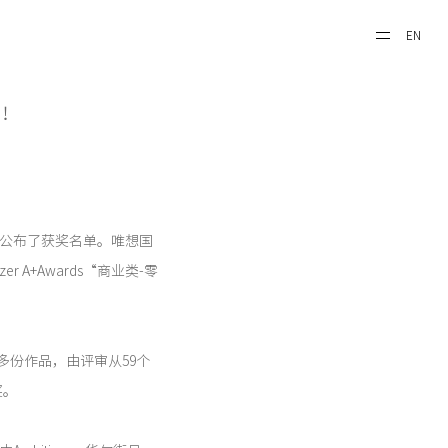
EN
奖！
wards公布了获奖名单。唯想国
r A+Awards“商业类-零
0多份作品，由评审从59个
奖。