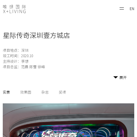
EN
星际传奇深圳壹方城店
项目地点：深圳
竣工时间：2020.10
主持设计：李想
项目总监：范晨 陈雪 徐峰
展开
实景
效果图
杂志
奖项