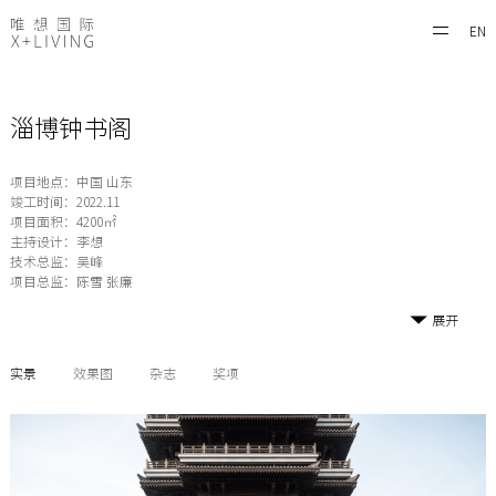
EN
淄博钟书阁
项目地点：中国 山东
竣工时间：2022.11
项目面积：4200㎡
主持设计：李想
技术总监：吴峰
项目总监：陈雪 张廉
展开
实景
效果图
杂志
奖项