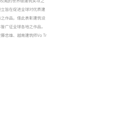
最具权威的世界级建筑奖项之
设立旨在促进全球对优质建
新之作品，借此表彰建筑设
年皆广征全球各地之作品，
忠雄、越南建筑师Vo Tr