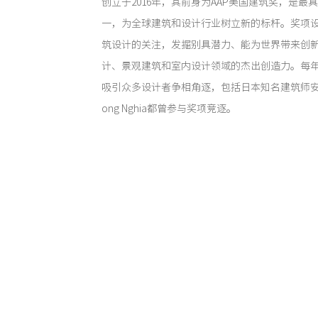
创立于2016年，其前身为AAP美国建筑奖，是
一，为全球建筑和设计行业树立新的标杆。奖项
筑设计的关注，发掘别具潜力、能为世界带来创
计、景观建筑和室内设计领域的杰出创造力。每
吸引众多设计者争相角逐，包括日本知名建筑师安藤
ong Nghia都曾参与奖项竞逐。