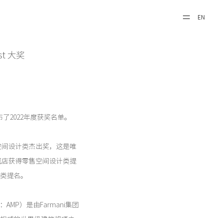
EN
st 大奖
e 公布了2022年度获奖名单。
空间设计类杰出奖，这是唯
舰店获得零售空间设计类提
计类提名。
（简称：AMP）是由Farmani集团