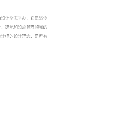
n》美国室内设计杂志举办，它是迄今
计、建筑和设施管理领域的
设计师的设计理念，是所有