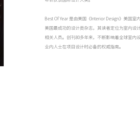
年斩获该国际设计大奖。
Best Of Year 是由美国《Interior Desig
美国最成功的设计类杂志，其读者定位为室内设
相关人员。创刊80多年来，不断影响着全球室内
业内人士在项目设计时必备的权威指南。