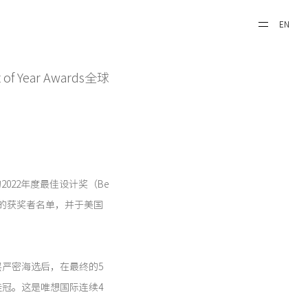
EN
Year Awards全球
的2022年度最佳设计奖（Be
计项目的获奖者名单，并于美国
严密海选后，在最终的5
冠。这是唯想国际连续4