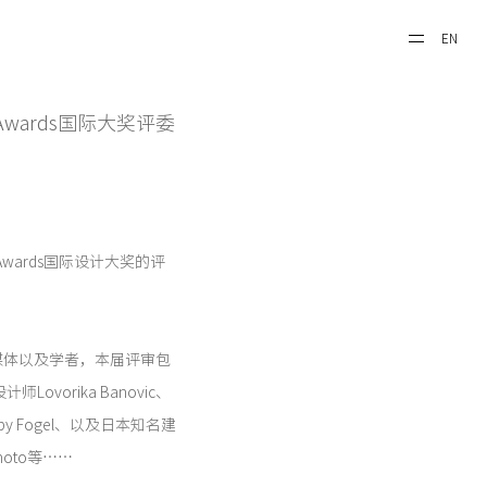
EN
 Awards国际大奖评委
 Awards国际设计大奖的评
媒体以及学者，本届评审包
师Lovorika Banovic、
bby Fogel、以及日本知名建
umoto等……