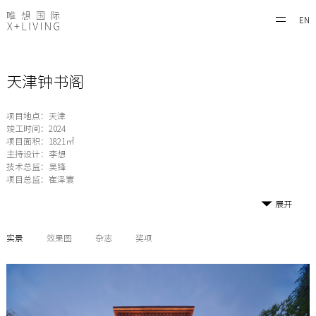
EN
天津钟书阁
项目地点：天津
竣工时间：2024
项目面积：1821㎡
主持设计：李想
技术总监：吴锋
项目总监：崔泽寰
展开
实景
效果图
杂志
奖项