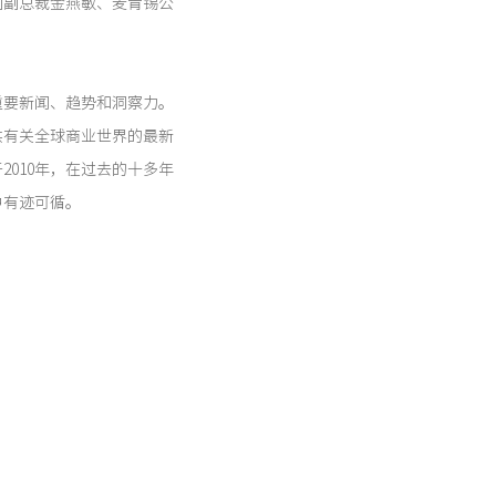
国副总裁金燕敏、麦肯锡公
重要新闻、趋势和洞察力。
供有关全球商业世界的最新
010年，在过去的十多年
中有迹可循。
全球商业最具创意人物”榜单唯
一上榜的中国建筑师。《财富》杂
响力的考量，成为衡量商界
侧面体现了李想在企业运营