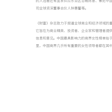
的入选者还有宜家供应东亚区总裁陈慧、索尼中
司全球资深董事合伙人钟惠馨等。
《财富》杂志致力于报道全球商业和经济领域的
它旨在为商业精英、投资者、企业家和管理者提
信息和意见。中国最具影响力的商界女性榜单始于2
里，中国商界几乎所有重要的女性领导者都在其
李想曾先后成为《FAST COMPANY》“2020
一中国设计师、2021 PMI Future 50榜单唯
志的MPW榜单，以其严格的评选标准和对商业影
女性影响力的权威榜单。此次入选MPW榜单，从
与商业设计两方面的突出表现。