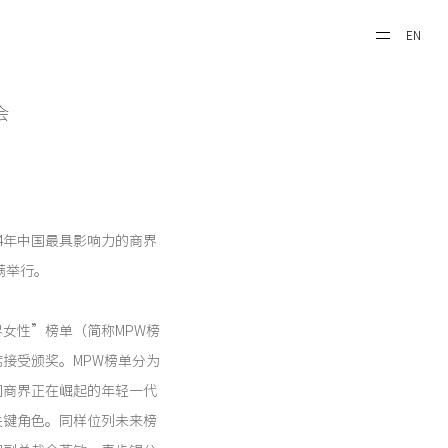
EN
会
024年中国最具影响力的商界
满举行。
界女性”榜单（简称MPW榜
接受颁奖。MPW榜单分为
国商界正在崛起的年轻一代
关键角色。同样位列未来榜