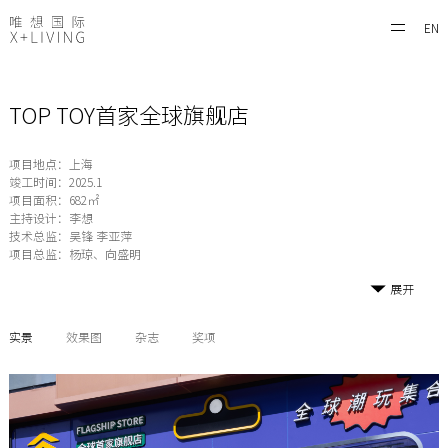
EN
TOP TOY首家全球旗舰店
项目地点：上海
竣工时间：2025.1
项目面积：682㎡
主持设计：李想
技术总监：吴锋 李亚萍
项目总监：杨琼、向盛明
展开
实景
效果图
杂志
奖项