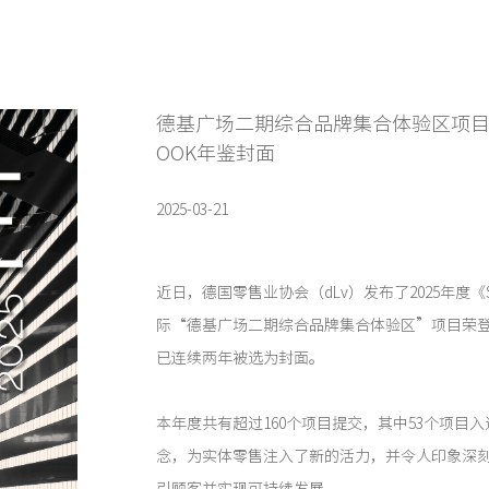
德基广场二期综合品牌集合体验区项目登上2
OOK年鉴封面
2025-03-21
近日，德国零售业协会（dLv）发布了2025年度《S
际“德基广场二期综合品牌集合体验区”项目荣
已连续两年被选为封面。
本年度共有超过160个项目提交，其中53个项目
念，为实体零售注入了新的活力，并令人印象深