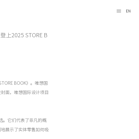
EN
025 STORE B
TORE BOOK》。唯想国
登封面，唯想国际设计项目
入选。它们代表了非凡的概
刻地展示了实体零售如何吸