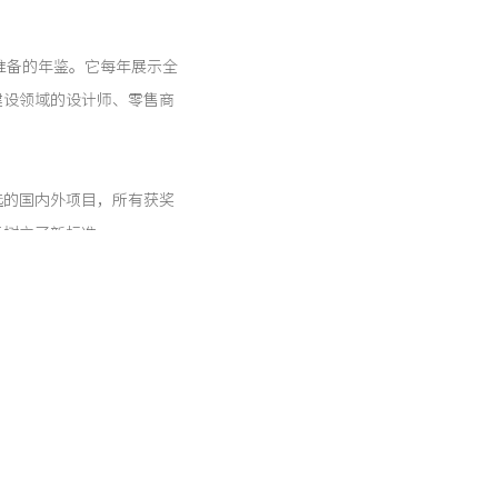
人准备的年鉴。它每年展示全
建设领域的设计师、零售商
选的国内外项目，所有获奖
示树立了新标准。