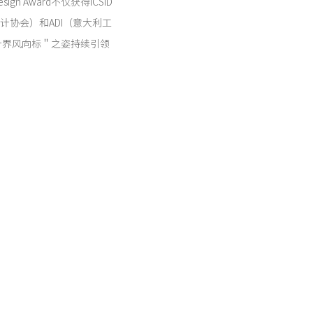
n Award不仅获得ICSID
设计协会）和ADI（意大利工
计界风向标＂之姿持续引领