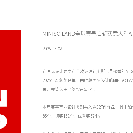
MINISO LAND全球壹号店斩获意大利A' D
2025-05-08
在国际设计界享有＂欧洲设计奥斯卡＂盛誉的A' Desig
2025年度获奖名单。由唯想国际设计的MINISO 
荣，金奖入围比例仅占5.8%。
本届赛事室内设计类别共入选327件作品，其中铂
85个，铜奖162个，优秀奖57个。