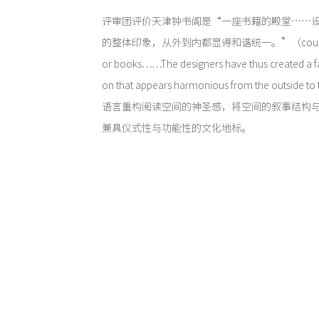
评审团评价天津钟书阁是“一座书籍的殿堂……
的整体印象，从外到内都显得和谐统一。”（could be see
or books……The designers have thus created a fas
on that appears harmonious from the outsid
语言重构阅读空间的神圣感，将空间的叙事结构
兼具仪式性与功能性的文化地标。
德国标志性建筑奖（ICONIC AWARDS: Innovative 
与设计委员会基金会主办，是欧洲最具影响力的
一。其评审标准涵盖愿景创新、技术实现、可持
度，旨在表彰推动行业发展的标杆性作品。