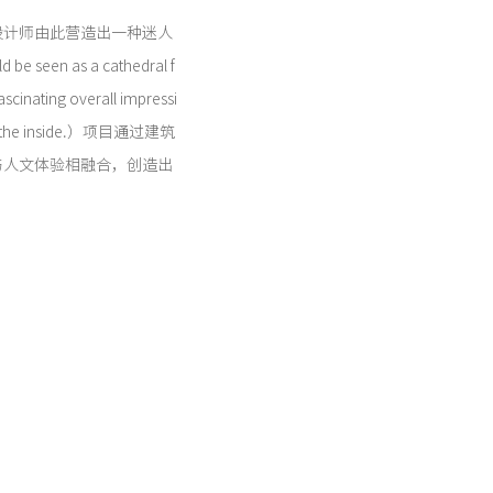
设计师由此营造出一种迷人
n as a cathedral f
cinating overall impressi
e to the inside.）项目通过建筑
与人文体验相融合，创造出
Architecture）由德国品牌
跨学科建筑与设计奖项之
续性及社会价值等多重维