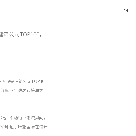
EN
尖建筑公司TOP100，
5中国顶尖建筑公司TOP100
，连续四年稳居该榜单之
计精品牵动行业潮流风向，
评价印证了唯想国际在设计