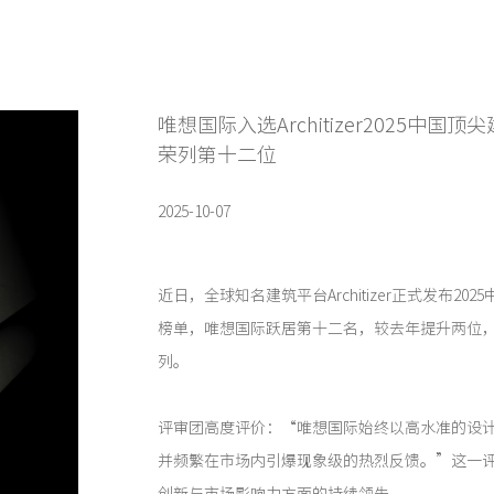
唯想国际入选Architizer2025中国顶
荣列第十二位
2025-10-07
近日，全球知名建筑平台Architizer正式发布202
榜单，唯想国际跃居第十二名，较去年提升两位
列。
评审团高度评价：“唯想国际始终以高水准的设
并频繁在市场内引爆现象级的热烈反馈。”这一