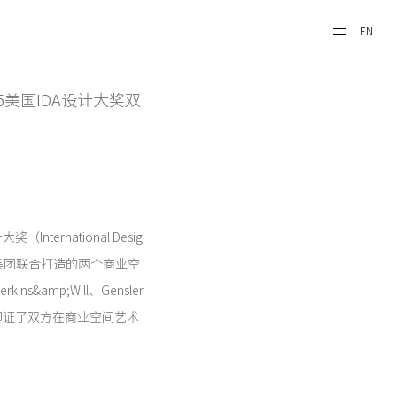
EN
美国IDA设计大奖双
ernational Desig
基集团联合打造的两个商业空
ins&amp;Will、Gensler
印证了双方在商业空间艺术