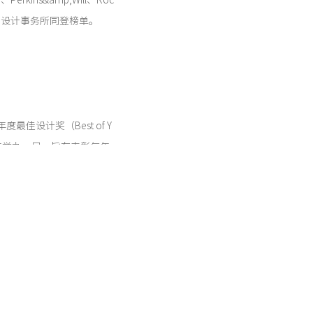
rkins&amp;Will、Roc
等国际知名设计事务所同登榜单。
年度最佳设计奖（Best of Y
每年举办一届，旨在表彰每年
设计师、建筑师和制造商。
头。该赛事已成为衡量优质设
趋势，同时也为设计行业的