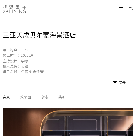
EN
三亚天成贝尔蒙海景酒店
项目地点：三亚
竣工时间：2025.10
主持设计：李想
技术总监：吴锋
项目总监：任丽娇 崔泽寰
展开
实景
效果图
杂志
奖项