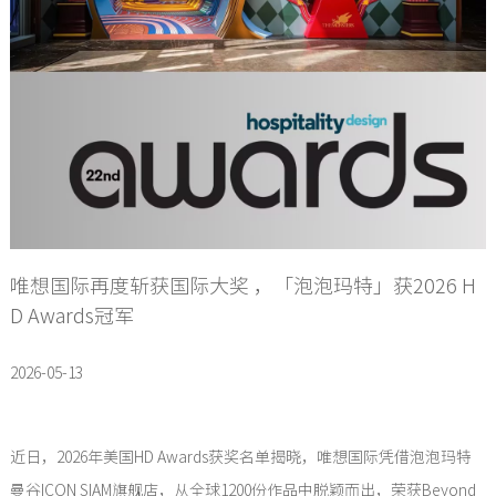
唯想国际再度斩获国际大奖 ，「泡泡玛特」获2026 H
D Awards冠军
2026-05-13
近日，2026年美国HD Awards获奖名单揭晓，唯想国际凭借泡泡玛特
曼谷ICON SIAM旗舰店，从全球1200份作品中脱颖而出，荣获Beyond